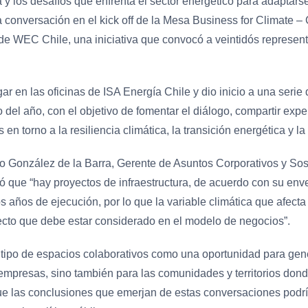
a y los desafíos que enfrenta el sector energético para adaptars
la conversación en el kick off de la Mesa Business for Climate 
e WEC Chile, una iniciativa que convocó a veintidós represen
gar en las oficinas de ISA Energía Chile y dio inicio a una seri
 del año, con el objetivo de fomentar el diálogo, compartir expe
en torno a la resiliencia climática, la transición energética y la
ro González de la Barra, Gerente de Asuntos Corporativos y Sos
ó que “hay proyectos de infraestructura, de acuerdo con su env
años de ejecución, por lo que la variable climática que afecta
ecto que debe estar considerado en el modelo de negocios”.
 tipo de espacios colaborativos como una oportunidad para gen
s empresas, sino también para las comunidades y territorios dond
ue las conclusiones que emerjan de estas conversaciones podrí