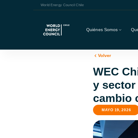
World Energy Council Chile
Quiénes Somos
Qu
Volver
WEC Chi
y sector
cambio c
MAYO 19, 2026