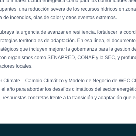
ra la infraestructura energética como para las comunidades al
pantes: una reducción severa de los recursos hídricos en zonas
 de incendios, olas de calor y otros eventos extremos.
ubraya la urgencia de avanzar en resiliencia, fortalecer la coor
trategias territoriales de adaptación. En esa línea, el document
ratégicos que incluyen mejorar la gobernanza para la gestión de
con organismos como SENAPRED, CONAF y la SEC, y profundi
ctores locales.
r Climate – Cambio Climático y Modelo de Negocio de WEC Ch
el año para abordar los desafíos climáticos del sector energétic
, respuestas concretas frente a la transición y adaptación que