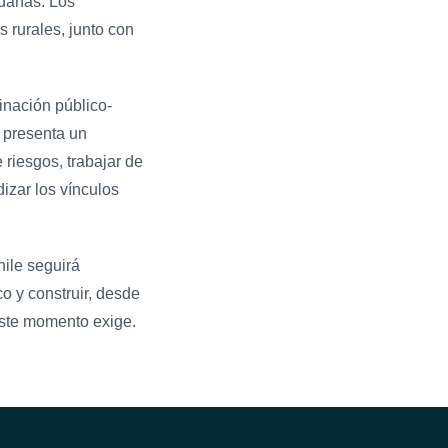
edañas. Los
 rurales, junto con
dinación público-
o presenta un
 riesgos, trabajar de
zar los vínculos
ile seguirá
o y construir, desde
 este momento exige.