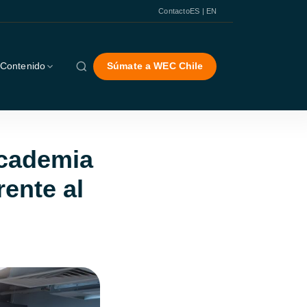
Contacto
ES | EN
Contenido
Súmate a WEC Chile
academia
rente al