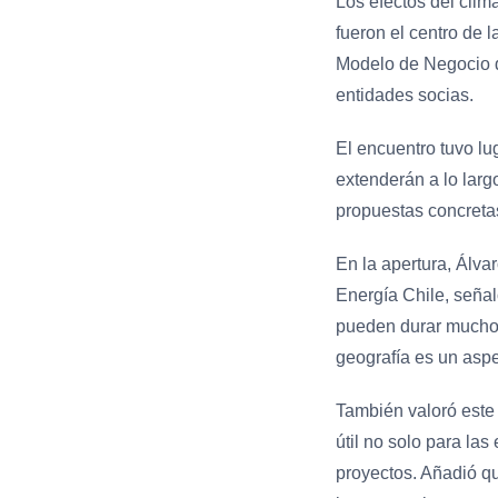
Los efectos del clim
fueron el centro de 
Modelo de Negocio d
entidades socias.
El encuentro tuvo lu
extenderán a lo largo
propuestas concretas 
En la apertura, Álva
Energía Chile, señal
pueden durar muchos 
geografía es un asp
También valoró este
útil no solo para la
proyectos. Añadió q